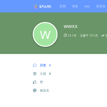
官网
博客
wiki
荣誉墙
wwxx
W
13 1月
注册于
13 1月
回复
0
主题
0
赞
被提及