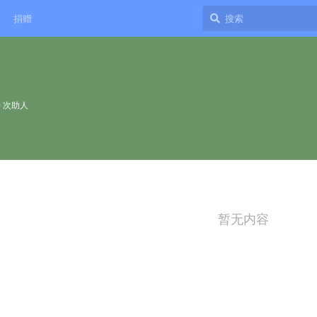
捐赠
0
次助人
暂无内容