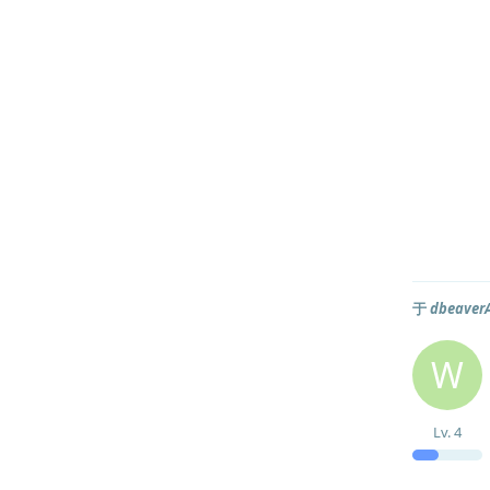
于
dbeave
W
Lv.
4