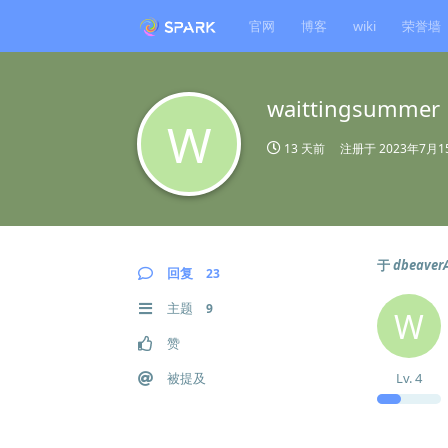
官网
博客
wiki
荣誉墙
waittingsummer
W
13 天前
注册于
2023年7月1
于
dbeave
回复
23
主题
9
W
赞
被提及
Lv.
4