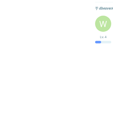
于
dbeave
W
Lv.
4