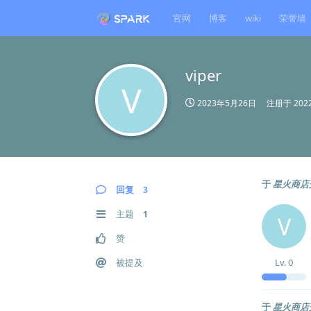
官网
博客
wiki
荣誉墙
viper
V
2023年5月26日
注册于
20
于
星火商店
回复
3
主题
1
V
赞
被提及
Lv.
0
于
星火商店