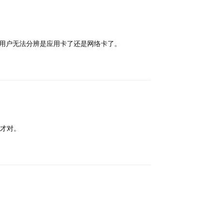
下，用户无法分辨是应用卡了还是网络卡了。
回复
才对。
回复