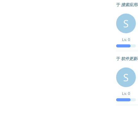
于
搜索应用时
S
Lv.
0
于
软件更新
S
Lv.
0