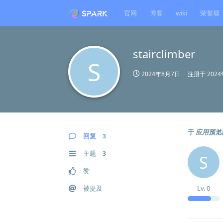
官网
博客
wiki
荣誉墙
stairclimber
S
2024年8月7日
注册于
202
于
应用预览
回复
3
主题
3
S
赞
被提及
Lv.
0