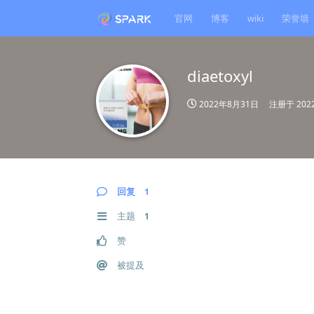
官网
博客
wiki
荣誉墙
diaetoxyl
2022年8月31日
注册于
20
回复
1
主题
1
赞
被提及