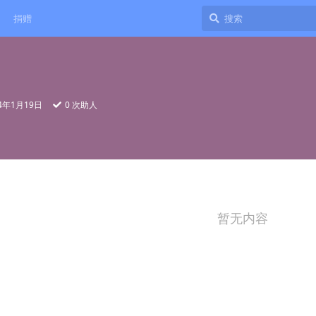
捐赠
24年1月19日
0
次助人
暂无内容