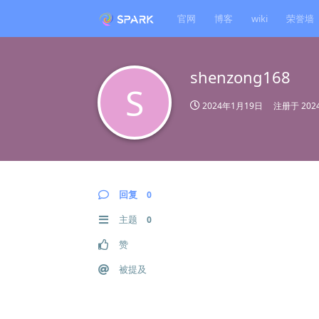
官网
博客
wiki
荣誉墙
shenzong168
S
2024年1月19日
注册于
20
回复
0
主题
0
赞
被提及