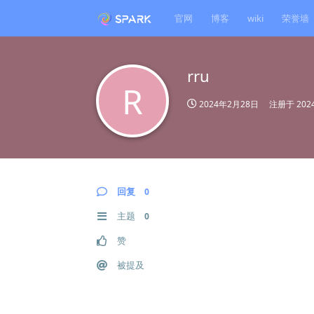
官网
博客
wiki
荣誉墙
rru
R
2024年2月28日
注册于
20
回复
0
主题
0
赞
被提及