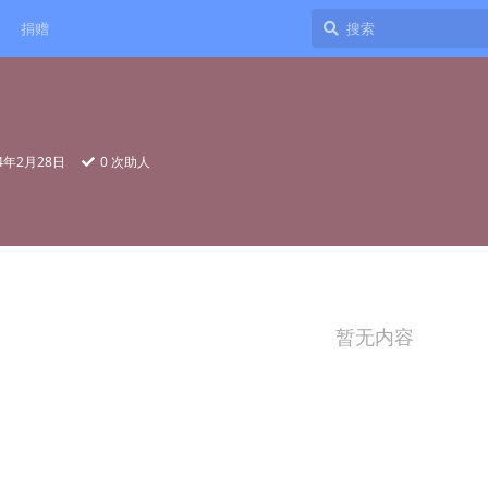
捐赠
24年2月28日
0
次助人
暂无内容