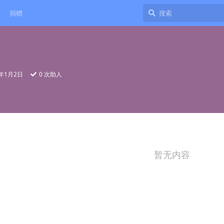
捐赠
5年1月2日
0
次助人
暂无内容