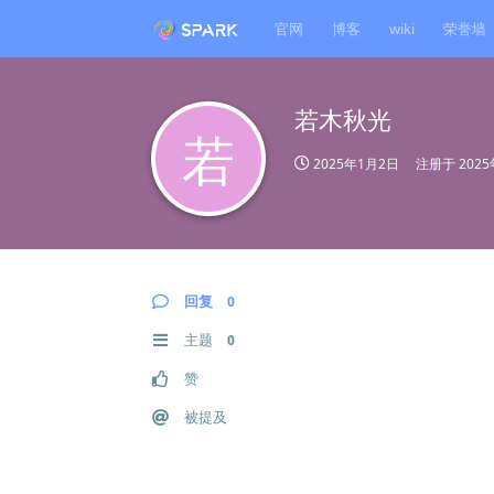
官网
博客
wiki
荣誉墙
若木秋光
若
2025年1月2日
注册于
202
回复
0
主题
0
赞
被提及