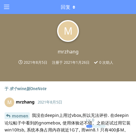
回复
M
mrzhang
2021年8月5日
注册于
2021年1月26日
0
次助人
于
求个wine版OneNote
mrzhang
M
2021年8月5日
我没在deepin上用过vbox,所以无法评价. 在deepin
momen
Lv.
0
论坛帖子中看到的gnomebox, 使用体验还不错。之前还试过用它装
win10ltsb, 系统本身占用内存就近1G了, 而win8.1 只有400多M。