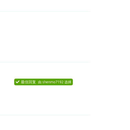
回复
最佳回复
由
shenmo7192
选择
回复