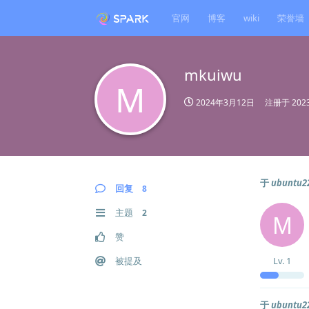
官网
博客
wiki
荣誉墙
mkuiwu
M
2024年3月12日
注册于
20
于
ubun
回复
8
主题
2
M
赞
被提及
Lv.
1
于
ubun