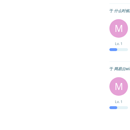
于
什么时候星
M
Lv.
1
于
网易云w
M
Lv.
1