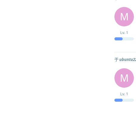
M
Lv.
1
于
ubun
M
Lv.
1