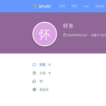
官网
博客
wiki
荣誉墙
怀东
怀
2025年8月23日
注册于
20
回复
0
主题
0
赞
被提及