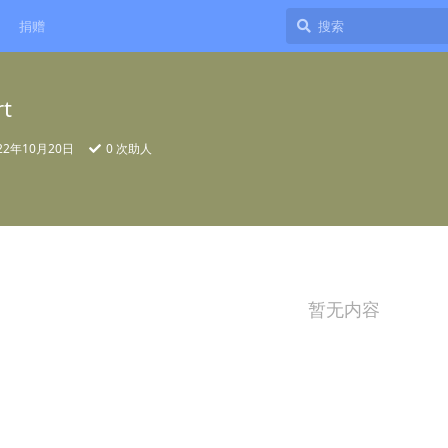
捐赠
rt
22年10月20日
0
次助人
暂无内容