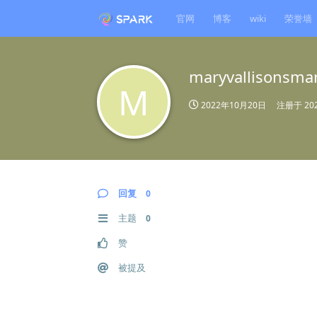
官网
博客
wiki
荣誉墙
maryvallisonsma
M
2022年10月20日
注册于
20
回复
0
主题
0
赞
被提及