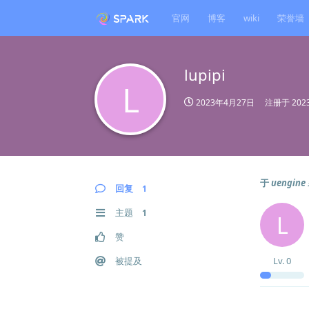
官网
博客
wiki
荣誉墙
lupipi
L
2023年4月27日
注册于
20
于
ueng
回复
1
主题
1
L
赞
被提及
Lv.
0