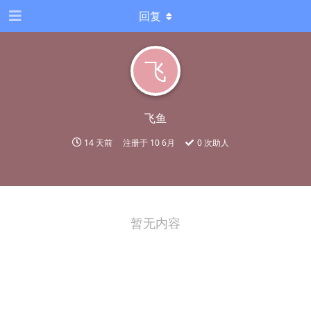
回复
飞
飞鱼
14 天前
注册于
10 6月
0
次助人
暂无内容