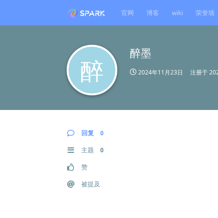
官网
博客
wiki
荣誉墙
醉墨
醉
2024年11月23日
注册于
20
回复
0
主题
0
赞
被提及