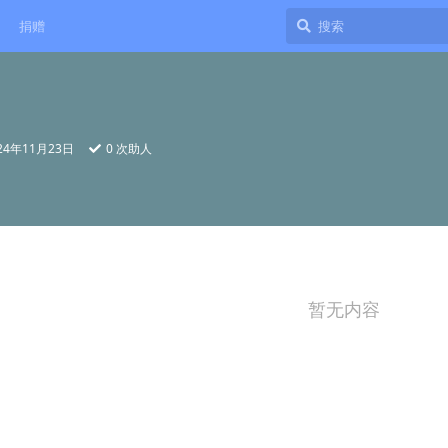
捐赠
24年11月23日
0
次助人
暂无内容