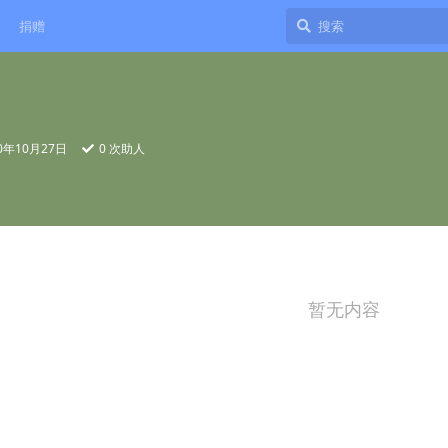
捐赠
20年10月27日
0
次助人
暂无内容