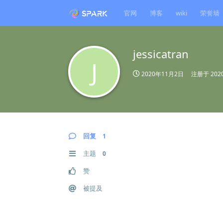
官网
博客
wiki
荣誉墙
jessicatran
J
2020年11月2日
注册于
20
回复
1
主题
0
赞
被提及