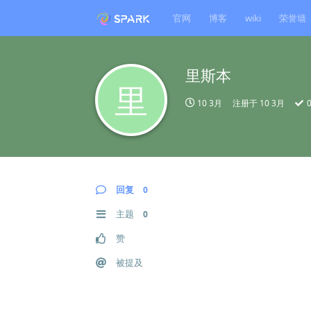
官网
博客
wiki
荣誉墙
里斯本
里
10 3月
注册于
10 3月
回复
0
主题
0
赞
被提及