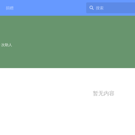
捐赠
0
次助人
暂无内容