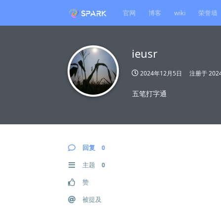
官网
博客
wiki
荣誉墙
ieusr
2024年12月5日
注册于
20
五笔打字通
回复
0
主题
0
赞
被提及