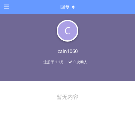
回复
C
cain1060
注册于
1 1月
0
次助人
暂无内容