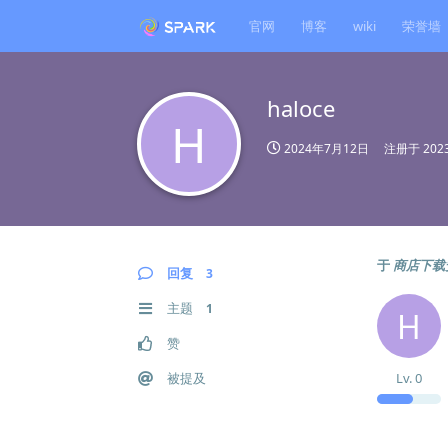
官网
博客
wiki
荣誉墙
haloce
H
2024年7月12日
注册于
20
于
商店下载
回复
3
主题
1
H
赞
被提及
Lv.
0