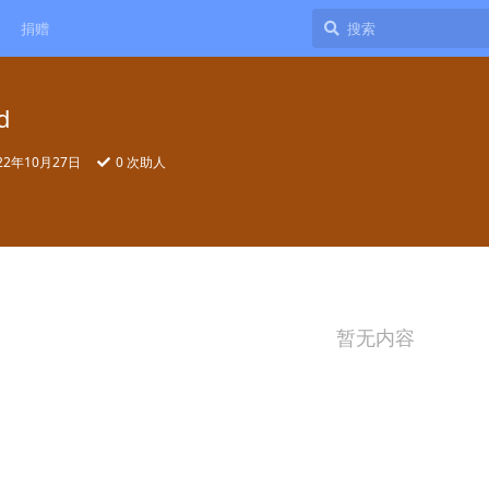
捐赠
d
22年10月27日
0
次助人
暂无内容