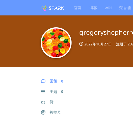
官网
博客
wiki
荣誉墙
gregoryshepherr
2022年10月27日
注册于
20
回复
0
主题
0
赞
被提及