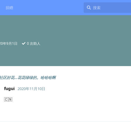
捐赠
20年9月1日
0
次助人
社区好花…花花绿绿的。哈哈哈啊
fugui
2020年11月10日
🇨🇳