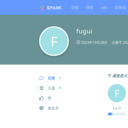
官网
博客
wiki
荣誉墙
fugui
F
2023年10月28日
注册于
20
于
感觉星火
回复
1
主题
1
F
赞
被提及
Lv.
0