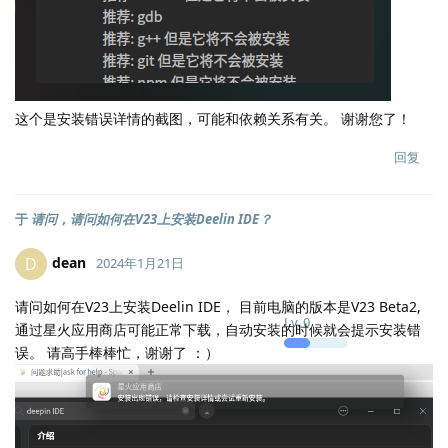
这个是安装错误详情的截图，可能和依赖关系有关。 谢谢您了！
回复
于
请问，请问如何在V23上安装Deelin IDE？
dean
D
2024年1月21日
请问如何在V23上安装Deelin IDE， 目前电脑的版本是V23 Beta2,
Lv.
0
通过星火应用商店可能正常下载，自动安装的时候就会提示安装错
误。 请高手棒棒忙，谢谢了 ：）