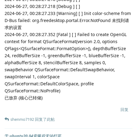
2024-06-27, 00:28:27.218 [Debug ] [ ]
2024-06-27, 00:28:27.233 [Warning] [ ] Init color-scheme from
D-Bus failed: org.freedesktop.portal.Error.NotFound 未找到请
求的设置
2024-06-27, 00:28:27.352 [Fatal ] [ ] Failed to create OpenGL
context for format QSurfaceFormat(version 2.0, options
QFlags<QSurfaceFormat::FormatOption>(), depthBufferSize
24, redBufferSize -1, greenBufferSize -1, blueBufferSize -1,
alphaBufferSize 8, stencilBufferSize 8, samples 0,
swapBehavior QSurfaceFormat::DefaultSwapBehavior,
swapInterval 1, colorSpace
QSurfaceFormat::DefaultColorSpace, profile
QSurfaceFormat::NoProfile)
已放弃 (核心已转储)
回复
shenmo7192
回复了此帖
于
ubuntu20.04安装后无法打开