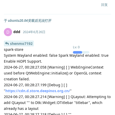
回复
于
ubuntu20.04安装后无法打开
ddd
D
2024年6月26日
shenmo7192
Lv.
0
spark-store
System Wayland enabled: false Spark Wayland enabled: true
Enable HiDPI Support.
2024-06-27, 00:28:27.058 [Warning] [ ] WebEngineContext
used before QtWebEngine::initialize() or OpenGL context
creation failed.
2024-06-27, 00:28:27.199 [Debug ] [ ]
"
https://cdn.d.store.deepinos.org.cn/
"
2024-06-27, 00:28:27.214 [Warning] [ ] QLayout: Attempting to
add QLayout "" to Dtk::Widget::DTitlebar "titlebar", which
already has a layout
2024-06-27, 00:28:27.218 [Debug ] [ ] ""