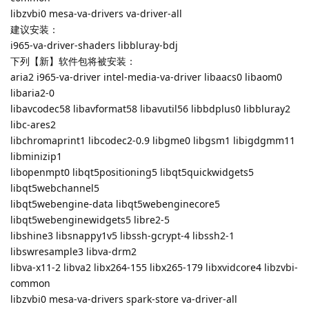
libzvbi0 mesa-va-drivers va-driver-all
建议安装：
i965-va-driver-shaders libbluray-bdj
下列【新】软件包将被安装：
aria2 i965-va-driver intel-media-va-driver libaacs0 libaom0
libaria2-0
libavcodec58 libavformat58 libavutil56 libbdplus0 libbluray2
libc-ares2
libchromaprint1 libcodec2-0.9 libgme0 libgsm1 libigdgmm11
libminizip1
libopenmpt0 libqt5positioning5 libqt5quickwidgets5
libqt5webchannel5
libqt5webengine-data libqt5webenginecore5
libqt5webenginewidgets5 libre2-5
libshine3 libsnappy1v5 libssh-gcrypt-4 libssh2-1
libswresample3 libva-drm2
libva-x11-2 libva2 libx264-155 libx265-179 libxvidcore4 libzvbi-
common
libzvbi0 mesa-va-drivers spark-store va-driver-all