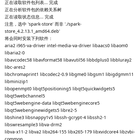
正在读取软件包列表... 完成
正在分析软件包的依赖关系树
正在读取状态信息... 完成
注意，选中 'spark-store' 而非 './spark-
store_4.2.13.1_amd64.deb'
将会同时安装下列软件：
aria2 i965-va-driver intel-media-va-driver libaacs0 libaom0
libaria2-0
libavcodec58 libavformat58 libavutil56 libbdplus0 libbluray2
libc-ares2
libchromaprint1 libcodec2-0.9 libgme0 libgsm1 libigdgmm11
libminizip1
libopenmpt0 libqt5positioning5 libqt5quickwidgets5
libqt5webchannel5
libqt5webengine-data libqt5webenginecore5
libqt5webenginewidgets5 libre2-5
libshine3 libsnappy1v5 libssh-gcrypt-4 libssh2-1
libswresample3 libva-drm2
libva-x11-2 libva2 libx264-155 libx265-179 libxvidcore4 libzvbi-
common