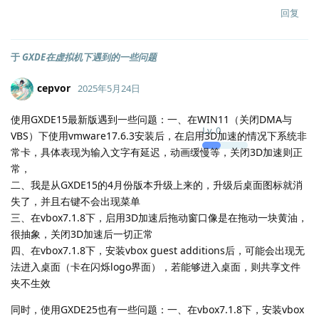
回复
于
GXDE在虚拟机下遇到的一些问题
cepvor
2025年5月24日
使用GXDE15最新版遇到一些问题：一、在WIN11（关闭DMA与
Lv.
0
VBS）下使用vmware17.6.3安装后，在启用3D加速的情况下系统非
常卡，具体表现为输入文字有延迟，动画缓慢等，关闭3D加速则正
常，
二、我是从GXDE15的4月份版本升级上来的，升级后桌面图标就消
失了，并且右键不会出现菜单
三、在vbox7.1.8下，启用3D加速后拖动窗口像是在拖动一块黄油，
很抽象，关闭3D加速后一切正常
四、在vbox7.1.8下，安装vbox guest additions后，可能会出现无
法进入桌面（卡在闪烁logo界面），若能够进入桌面，则共享文件
夹不生效
同时，使用GXDE25也有一些问题：一、在vbox7.1.8下，安装vbox