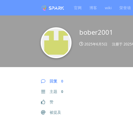
官网
博客
wiki
荣誉墙
bober2001
2025年6月5日
注册于
202
回复
0
主题
0
赞
被提及