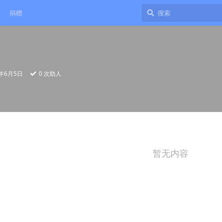
捐赠
5年6月5日
0
次助人
暂无内容