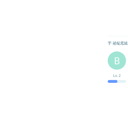
于
论坛无法
B
Lv.
2