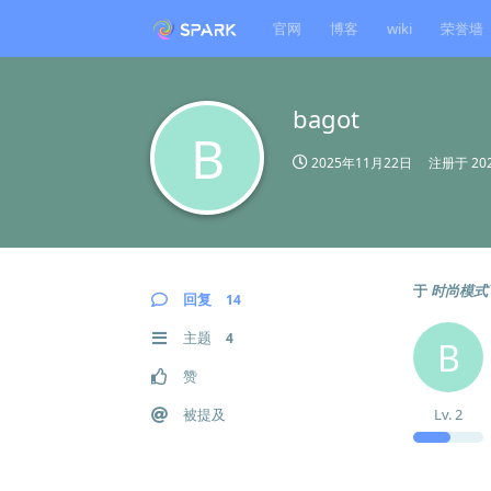
官网
博客
wiki
荣誉墙
bagot
B
2025年11月22日
注册于
20
于
时尚模式
回复
14
主题
4
B
赞
被提及
Lv.
2