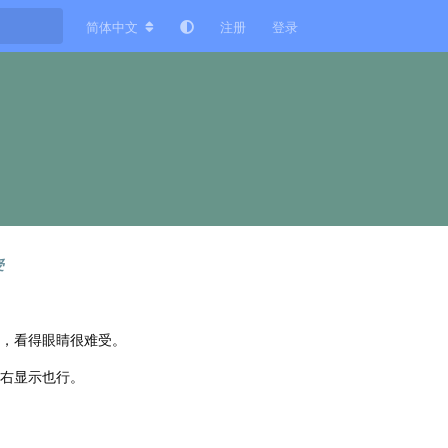
简体中文
注册
登录
受
，看得眼睛很难受。
右显示也行。
回复