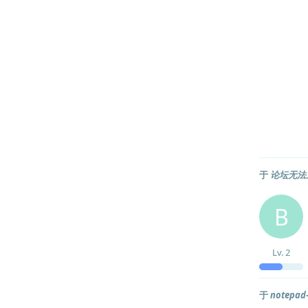
于
论坛无法
B
Lv.
2
于
notep