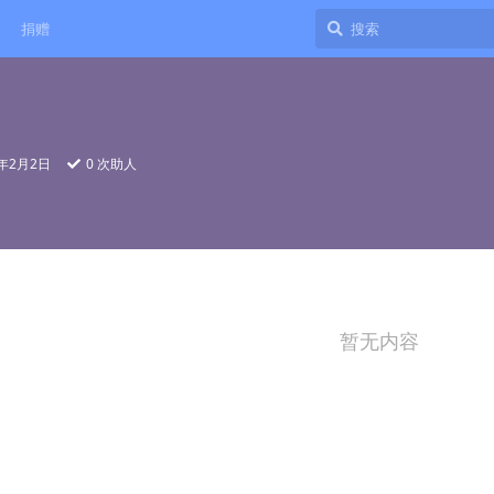
捐赠
0年2月2日
0
次助人
暂无内容