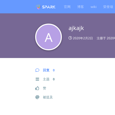
官网
博客
wiki
荣誉墙
ajkajk
A
2020年2月2日
注册于
202
回复
0
主题
0
赞
被提及