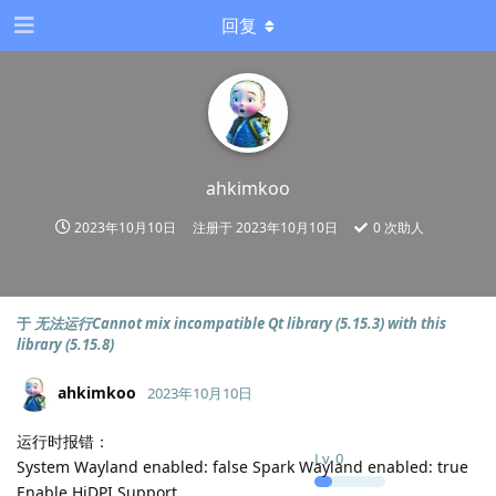
回复
ahkimkoo
2023年10月10日
注册于
2023年10月10日
0
次助人
于
无法运行Cannot mix incompatible Qt library (5.15.3) with this
library (5.15.8)
ahkimkoo
2023年10月10日
运行时报错：
Lv.
0
System Wayland enabled: false Spark Wayland enabled: true
Enable HiDPI Support.