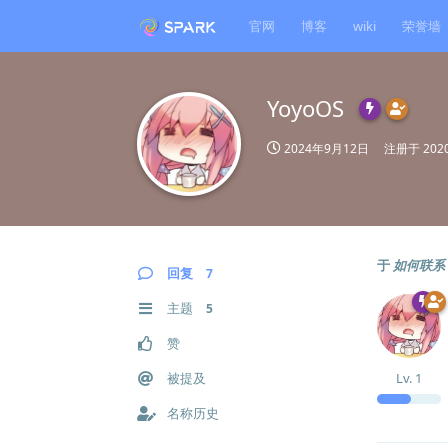
官网
博客
wiki
荣誉墙
YoyoOS
2024年9月12日
注册于
20
于
如何联系 
回复
7
主题
5
赞
被提及
Lv.
1
名称历史