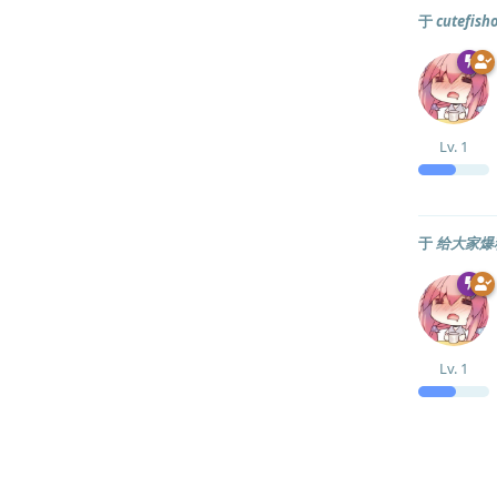
于
cutef
Lv.
1
于
给大家爆料
Lv.
1