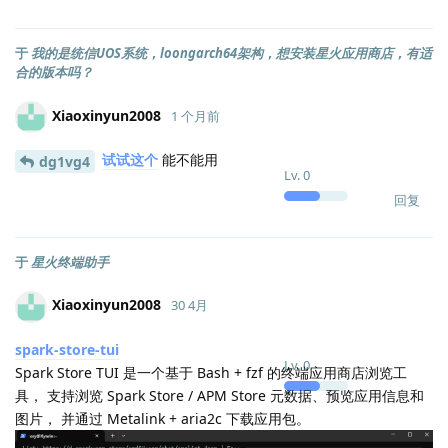
于
我的是统信UOS系统，loongarch64架构，想安装星火应用商店，有适
合的版本吗？
Xiaoxinyun2008
1 个月前
试试这个
能不能用
dg1vg4
Lv.
0
回复
于
星火终端助手
Xiaoxinyun2008
30 4月
spark-store-tui
Lv.
0
Spark Store TUI 是一个基于 Bash + fzf 的终端应用商店浏览工
具， 支持浏览 Spark Store / APM Store 元数据、预览应用信息和
图片， 并通过 Metalink + aria2c 下载应用包。