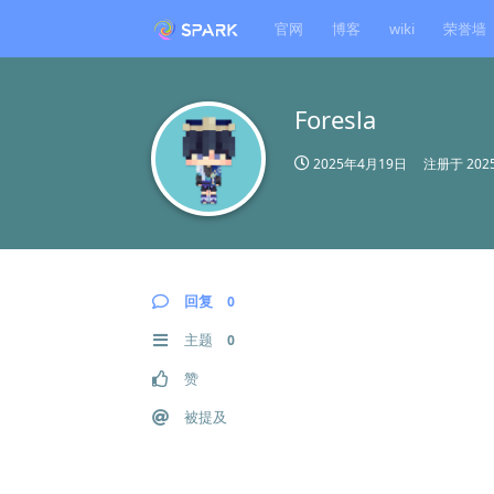
官网
博客
wiki
荣誉墙
Foresla
2025年4月19日
注册于
20
回复
0
主题
0
赞
被提及