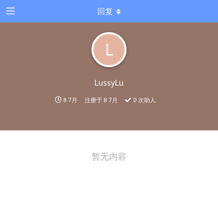
回复
L
LussyLu
8 7月
注册于
8 7月
0
次助人
暂无内容