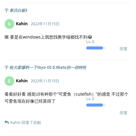
于
希沃白板5
Kahin
K
2022年11月15日
嘶 要是在windows上我想找教学端都找不到😂
Lv.
0
回复
于
给大家爆料一下Yoyo OS 0.9beta的一些特性
Kahin
K
2022年11月15日
看着好好看 感觉UI有种那个“可爱鱼（cutefish）”的感觉 不过那个
Lv.
0
可爱鱼现在好像已经莫得了
回复
Kahin
回复了此帖