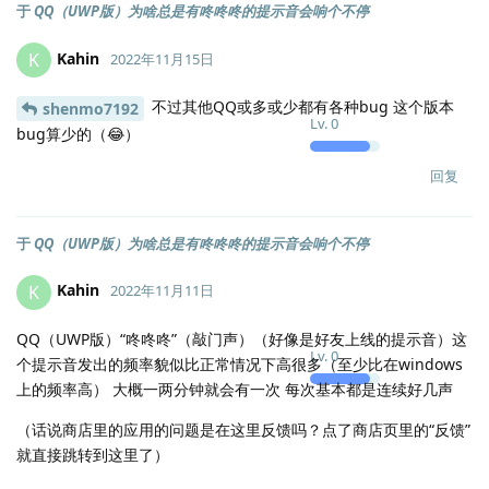
于
QQ（UWP版）为啥总是有咚咚咚的提示音会响个不停
Kahin
K
2022年11月15日
不过其他QQ或多或少都有各种bug 这个版本
shenmo7192
Lv.
0
bug算少的（😂）
回复
于
QQ（UWP版）为啥总是有咚咚咚的提示音会响个不停
Kahin
K
2022年11月11日
QQ（UWP版）“咚咚咚”（敲门声）（好像是好友上线的提示音）这
Lv.
0
个提示音发出的频率貌似比正常情况下高很多（至少比在windows
上的频率高） 大概一两分钟就会有一次 每次基本都是连续好几声
（话说商店里的应用的问题是在这里反馈吗？点了商店页里的“反馈”
就直接跳转到这里了）