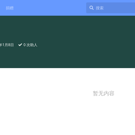
捐赠
5年1月8日
0
次助人
暂无内容