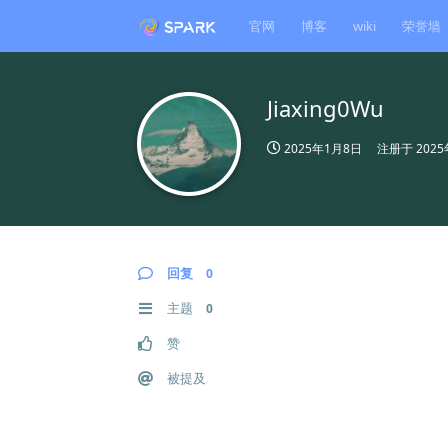
官网
博客
wiki
荣誉墙
Jiaxing0Wu
2025年1月8日
注册于
202
回复
0
主题
0
赞
被提及