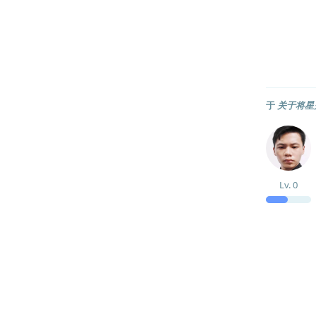
于
关于将星火
Lv.
0