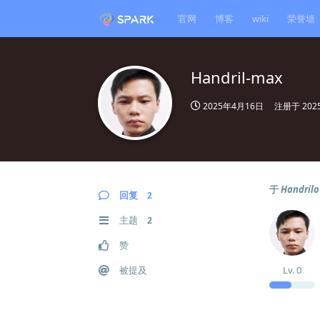
官网
博客
wiki
荣誉墙
Handril-max
2025年4月16日
注册于
20
于
Handril
回复
2
主题
2
赞
被提及
Lv.
0