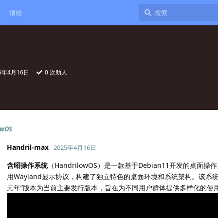
捐赠
25年4月16日
0
次助人
owOS
Handril-max
2025年4月16日
含昭操作系统
（HandrilowOS）是一款基于Debian11开发的桌面操
用Wayland显示协议，构建了独立特色的桌面环境和系统架构。该系统
元年”版本为当前主要发行版本，旨在为不同用户群体提供多样化的使