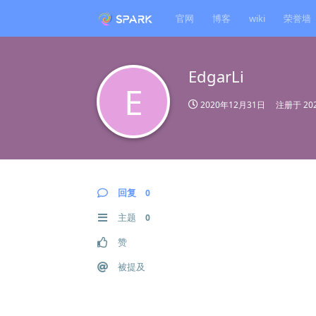
官网
博客
wiki
荣誉墙
EdgarLi
E
2020年12月31日
注册于
20
回复
0
主题
0
赞
被提及