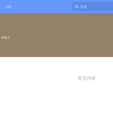
捐赠
0
次助人
暂无内容