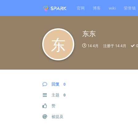
官网
博客
wiki
荣誉墙
东东
东
14 4月
注册于
14 4月
回复
0
主题
0
赞
被提及