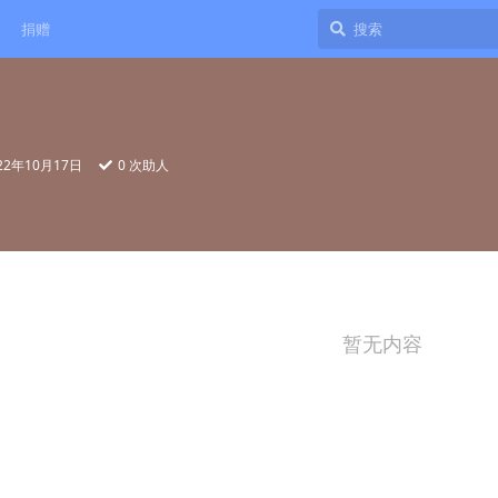
捐赠
22年10月17日
0
次助人
暂无内容