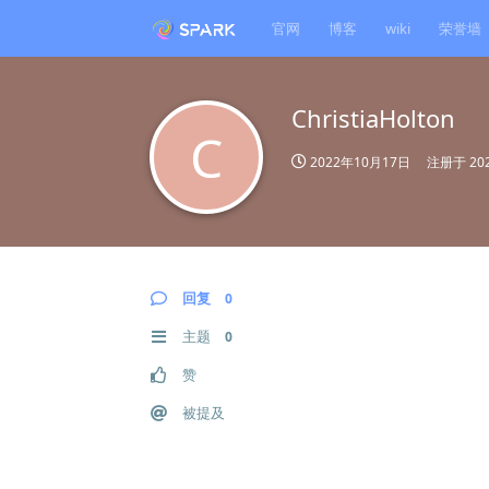
官网
博客
wiki
荣誉墙
ChristiaHolton
C
2022年10月17日
注册于
20
回复
0
主题
0
赞
被提及