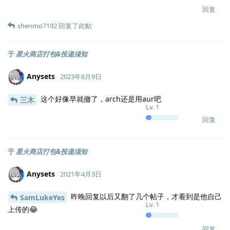
回复
shenmo7192
回复了此帖
于
星火商店打包&投递须知
Anysets
2023年8月9日
这个好像早就撤了，arch还是用aur吧
三木
Lv.
1
回复
于
星火商店打包&投递须知
Anysets
2021年4月3日
昨晚回复以后又翻了几个帖子，才看到是他自己
SamLukeYes
Lv.
1
上传的😂
回复