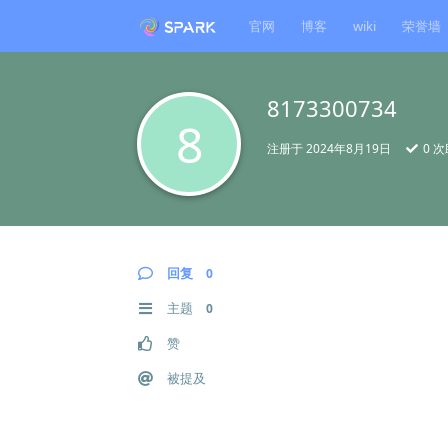
官网
博客
wiki
荣誉墙
8173300734
8
注册于
2024年8月19日
0
次
回复
0
主题
0
赞
被提及