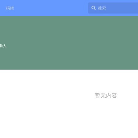
捐赠
助人
暂无内容