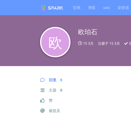
官网
博客
wiki
荣誉墙
欧珀石
欧
15 3月
注册于
15 3月
回复
0
主题
0
赞
被提及