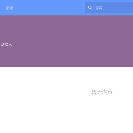
捐赠
0
次助人
暂无内容