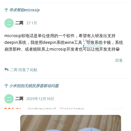
于
寻求帮助microsip
二两
二
27 1月
microsip软电话是单位使用的一个软件，希望有人研发出支持
Lv.
1
deepin系统，我使用deepin系统wine工具，导致系统卡顿，系统
崩溃那种。或者能联系上microsip开发者也可以让他开发支持😁
回复
二两
回复了此帖
于
小米拍拍无线投屏器驱动问题
二两
二
2025年12月16日
Lv.
1