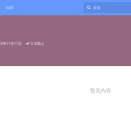
捐赠
23年11月11日
0
次助人
暂无内容