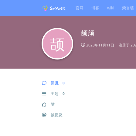
官网
博客
wiki
荣誉墙
颉颃
颉
2023年11月11日
注册于
20
回复
0
主题
0
赞
被提及