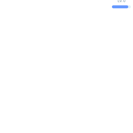
Lv.
0