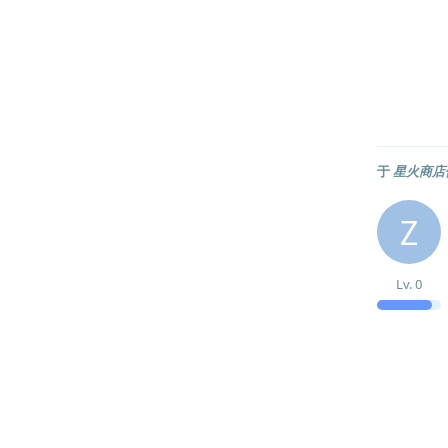
于
星火商店
Z
Lv.
0