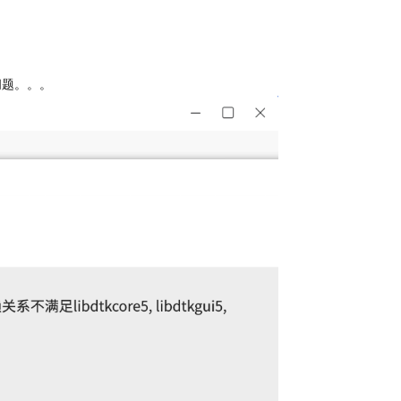
问题。。。