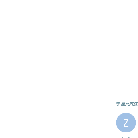
于
星火商店
Z