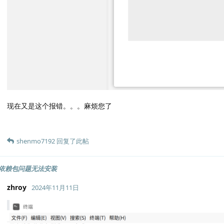
现在又是这个报错。。。麻烦您了
shenmo7192
回复了此帖
依赖包问题无法安装
zhroy
2024年11月11日