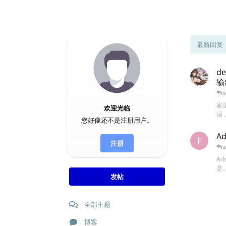
最新回复
d
输
家
欢迎光临
误
您好像还不是注册用户。
Ad
F
注册
z
Ad
是..
发帖
全部主题
博客