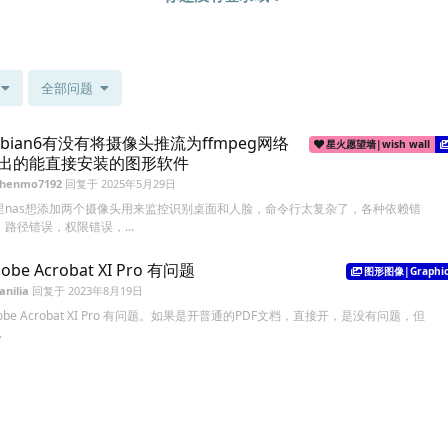
全部问题
ebian6有没有将摄像头推流为ffmpeg网络
星火愿望墙|wish wall
出的能直接安装的图形软件
shenmo7192
回复于
2025年5月29日
里nas想添加两个摄像头用来监控识别桌面和人脸，命令行太复杂了，各种依赖错
，路径错误，权限错误，...
obe Acrobat XI Pro 有问题
图形图像|Graphic
anilia
回复于
2023年8月19日
obe Acrobat XI Pro 有问题。如果是开普通的PDF文档，直接开，是没有问题，但
.