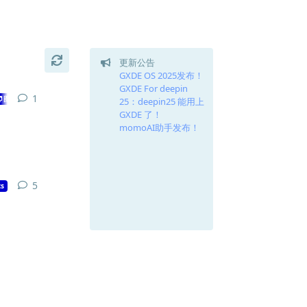
更新公告
GXDE OS 2025发布！
GXDE For deepin
1
1
条回复
图形图像|Graphics
25：deepin25 能用上
GXDE 了！
momoAI助手发布！
5
5
条回复
s