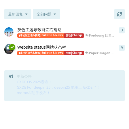
最新回复
全部问题
灰色主题导致能左右滑动
3
3
条
Fredoong
回复于
2020年4
社区公告&新闻|Bulletin & News
变动|Change
Website status网站状态栏
9
9
条
PaperDragon
回复于
202
社区公告&新闻|Bulletin & News
变动|Change
更新公告
GXDE OS 2025发布！
GXDE For deepin 25：deepin25 能用上 GXDE 了！
momoAI助手发布！