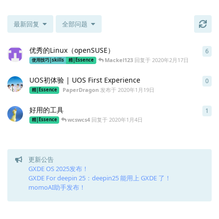
最新回复
全部问题
优秀的Linux（openSUSE）
6
6
条
Mackel123
回复于
2020年2月17日
使用技巧|skills
精|Essence
UOS初体验 | UOS First Experience
0
0
条
PaperDragon
发布于
2020年1月19日
精|Essence
好用的工具
1
1
条
wcswcs4
回复于
2020年1月4日
精|Essence
更新公告
GXDE OS 2025发布！
GXDE For deepin 25：deepin25 能用上 GXDE 了！
momoAI助手发布！