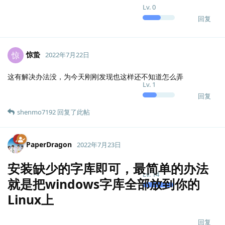
Lv.
0
回复
惊蛰
惊
2022年7月22日
这有解决办法没，为今天刚刚发现也这样还不知道怎么弄
Lv.
1
回复
shenmo7192
回复了此帖
PaperDragon
2022年7月23日
安装缺少的字库即可，最简单的办法
Lv.
14
就是把windows字库全部放到你的
Linux上
回复