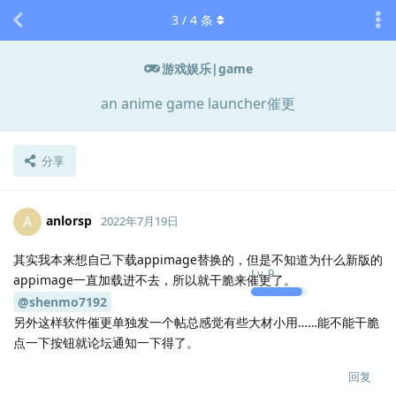
3
/
4
条
游戏娱乐|game
an anime game launcher催更
分享
anlorsp
A
2022年7月19日
其实我本来想自己下载appimage替换的，但是不知道为什么新版的
Lv.
9
appimage一直加载进不去，所以就干脆来催更了。
@shenmo7192
另外这样软件催更单独发一个帖总感觉有些大材小用……能不能干脆
点一下按钮就论坛通知一下得了。
回复